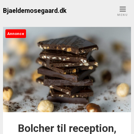
Skip
Bjaeldemosegaard.dk
to
MENU
content
Annonce
Bolcher til reception,