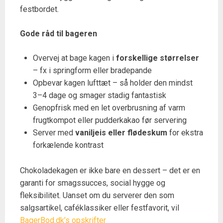
festbordet.
Gode råd til bageren
Overvej at bage kagen i
forskellige størrelser
– fx i springform eller bradepande
Opbevar kagen lufttæt – så holder den mindst
3–4 dage og smager stadig fantastisk
Genopfrisk med en let overbrusning af varm
frugtkompot eller pudderkakao før servering
Server med
vaniljeis eller flødeskum
for ekstra
forkælende kontrast
Chokoladekagen er ikke bare en dessert – det er en
garanti for smagssucces, social hygge og
fleksibilitet. Uanset om du serverer den som
salgsartikel, caféklassiker eller festfavorit, vil
BagerBod.dk’s opskrifter